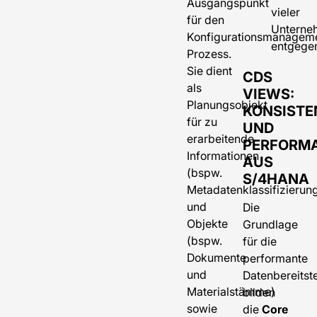
Ausgangspunkt
vieler
für den
Unterne
Konfigurationsmanagem
entgege
Prozess.
Sie dient
CDS
als
VIEWS:
Planungsobjekt
KONSISTE
für zu
UND
erarbeitende
PERFORM
Informationen
AUS
(bspw.
S/4HANA
Metadatenklassifizierun
und
Die
Objekte
Grundlage
(bspw.
für die
Dokumente
performante
und
Datenbereitst
Materialstämme)
bilden
sowie
die
Core