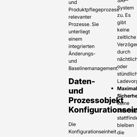
SAP-
und
System
Produktpflegeprozess
zu. Es
relevanter
gibt
Prozesse. Sie
keine
unterliegt
zeitliche
einem
Verzöge
integrierten
durch
Änderungs-
nächtlic
und
oder
Baselinemanagement.
stündlic
Daten-
Ladevor
und
Maximal
Sicherhe
Prozessobjekt
keine
Konfigurationsein
Datenrep
stattfind
Die
bleiben
Konfigurationseinheit
die