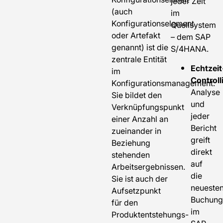
jeder Zeit
(auch
im
Konfigurationselement
Quellsystem
oder Artefakt
– dem SAP
genannt) ist die
S/4HANA.
zentrale Entität
Echtzeit
im
Controll
Konfigurationsmanagement.
Analyse
Sie bildet den
und
Verknüpfungspunkt
jeder
einer Anzahl an
Bericht
zueinander in
greift
Beziehung
direkt
stehenden
auf
Arbeitsergebnissen.
die
Sie ist auch der
neueste
Aufsetzpunkt
Buchung
für den
im
Produktentstehungs-