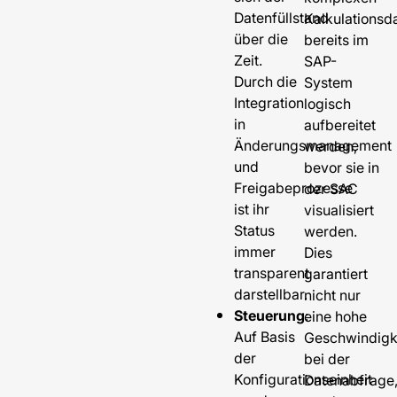
Datenfüllstand
Kalkulationsd
über die
bereits im
Zeit.
SAP-
Durch die
System
Integration
logisch
in
aufbereitet
Änderungsmanagement
werden,
und
bevor sie in
Freigabeprozesse
der SAC
ist ihr
visualisiert
Status
werden.
immer
Dies
transparent
garantiert
darstellbar.
nicht nur
Steuerung
:
eine hohe
Auf Basis
Geschwindigk
der
bei der
Konfigurationseinheit
Datenabfrage