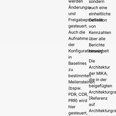
werden
sondern
Änderungs-
auch eine
und
einheitliche
Freigabeprozesse
Definition
gesteuert.
von
Auch die
Kennzahlen
Aufnahme
über alle
der
Berichte
Konfigurationseinheit
hinweg.
in
Die
Baselines
Architektur
zu
der MIKA,
bestimmten
die in der
Meilensteinen
beigefügten
(bspw.
Architekturgra
PDR, CDR,
[Referenz
PRR) wird
auf
hier
Architekturgra
gesteuert,