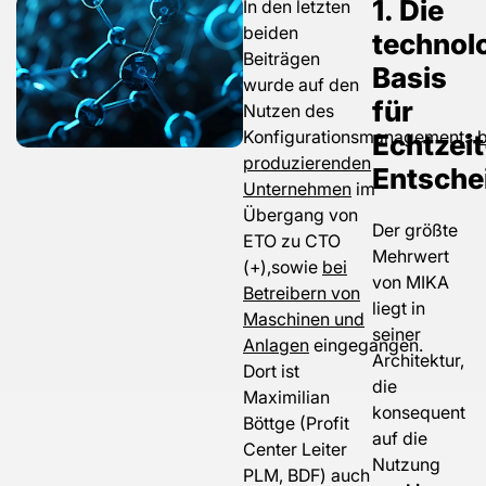
1. Die
In den letzten
beiden
technol
Beiträgen
Basis
wurde auf den
für
Nutzen des
Konfigurationsmanagements
Echtzeit
b
produzierenden
Entsche
Unternehmen
im
Übergang von
Der größte
ETO zu CTO
Mehrwert
(+),sowie
bei
von MIKA
Betreibern von
liegt in
Maschinen und
seiner
Anlagen
eingegangen.
Architektur,
Dort ist
die
Maximilian
konsequent
Böttge (Profit
auf die
Center Leiter
Nutzung
PLM, BDF) auch