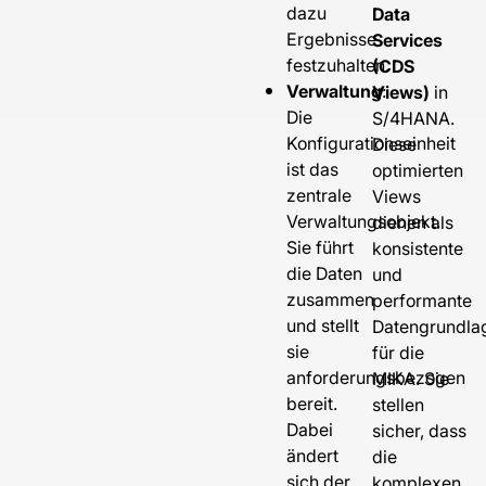
dazu
Data
Ergebnisse
Services
festzuhalten.
(CDS
Verwaltung
:
Views)
in
Die
S/4HANA.
Konfigurationseinheit
Diese
ist das
optimierten
zentrale
Views
Verwaltungsobjekt.
dienen als
Sie führt
konsistente
die Daten
und
zusammen
performante
und stellt
Datengrundla
sie
für die
anforderungsbezogen
MIKA. Sie
bereit.
stellen
Dabei
sicher, dass
ändert
die
sich der
komplexen