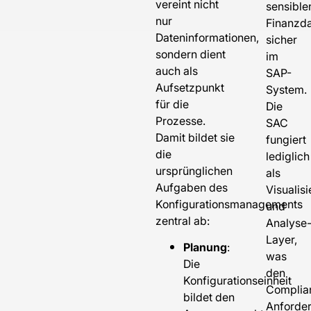
vereint nicht
sensible
nur
Finanzd
Dateninformationen,
sicher
sondern dient
im
auch als
SAP-
Aufsetzpunkt
System.
für die
Die
Prozesse.
SAC
Damit bildet sie
fungiert
die
lediglich
ursprünglichen
als
Aufgaben des
Visualis
Konfigurationsmanagements
und
zentral ab:
Analyse
Layer,
Planung
:
was
Die
den
Konfigurationseinheit
Complia
bildet den
Anforde