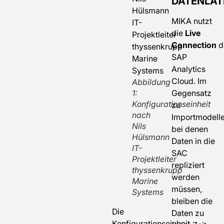
DATENLAT
MIKA nutzt
die
Live
Connection
d
SAP
Analytics
Cloud. Im
Abbildung
1:
Gegensatz
Konfigurationseinheit
zu
nach
Importmodelle
Nils
bei denen
Hülsmann
Daten in die
IT-
SAC
Projektleiter
repliziert
thyssenkrupp
werden
Marine
müssen,
Systems
bleiben die
Die
Daten zu
Konfigurationseinheit