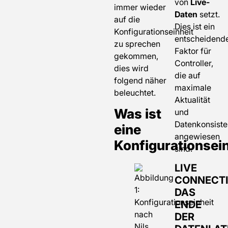
von
Live-
immer wieder
Daten
setzt.
auf die
Dies ist ein
Konfigurationseinheit
entscheidend
zu sprechen
Faktor für
gekommen,
Controller,
dies wird
die auf
folgend näher
maximale
beleuchtet.
Aktualität
Was ist
und
Datenkonsist
eine
angewiesen
Konfigurationsei
sind.
LIVE
CONNECTI
DAS
ENDE
DER