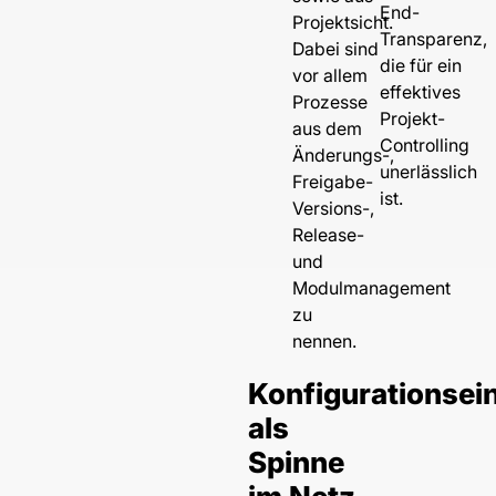
End-
Projektsicht.
Transparenz,
Dabei sind
die für ein
vor allem
effektives
Prozesse
Projekt-
aus dem
Controlling
Änderungs-,
unerlässlich
Freigabe-
ist.
Versions-,
Release-
und
Modulmanagement
zu
nennen.
Konfigurationsein
als
Spinne