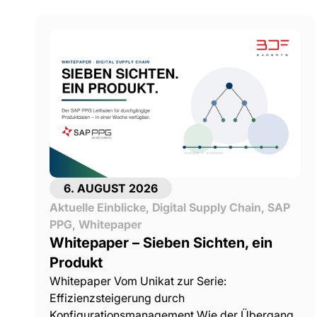
6. AUGUST 2026
Aktuelle Einblicke
,
Digital Supply Chain
,
SAP
PPG
,
Whitepaper
Whitepaper – Sieben Sichten, ein
Produkt
Whitepaper Vom Unikat zur Serie:
Effizienzsteigerung durch
Konfigurationsmanagement Wie der Übergang