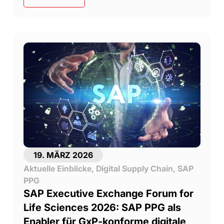
19. MÄRZ 2026
Aktuelle Einblicke
,
Digital Supply Chain
,
SAP
PPG
SAP Executive Exchange Forum for
Life Sciences 2026: SAP PPG als
Enabler für GxP-konforme digitale