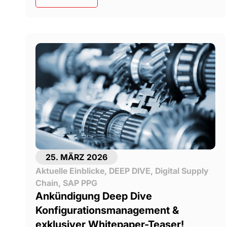
25. MÄRZ 2026
Aktuelle Einblicke
,
DEEP DIVE
,
Digital Supply
Chain
,
SAP PPG
Ankündigung Deep Dive
Konfigurationsmanagement &
exklusiver Whitepaper-Teaser!