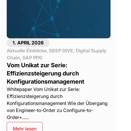
1. APRIL 2026
Aktuelle Einblicke
,
DEEP DIVE
,
Digital Supply
Chain
,
SAP PPG
Vom Unikat zur Serie:
Effizienzsteigerung durch
Konfigurationsmanagement
Whitepaper Vom Unikat zur Serie:
Effizienzsteigerung durch
Konfigurationsmanagement Wie der Übergang
von Engineer-to-Order zu Configure-to-
Order+......
Mehr lesen