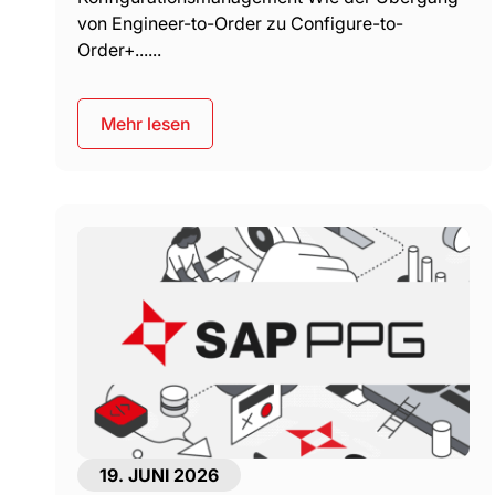
von Engineer-to-Order zu Configure-to-
Order+......
Mehr lesen
19. JUNI 2026