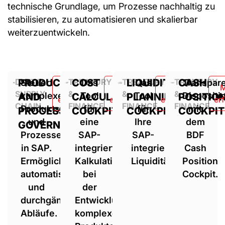
technische Grundlage, um Prozesse nachhaltig zu
stabilisieren, zu automatisieren und skalierbar
weiterzuentwickeln.
PRODUCT
COST
LIQUIDITY
CASH
DIGITAL
Steuert
TREASURY
Das
TREASURY
Das
TREASURY
Transpar
Mehr
Mehr
Mehr
M
SUPPLY
&
&
&
komplexe
Tool
Tool
Dispositi
AND
CALCULATION
PLANNING
POSITIO
erfahren
erfahren
erfahren
er
CHAIN
FINANCE
FINANCE
FINANCE
Produktstrukturen
für
für
mit
PROCESS
COCKPIT
COCKPIT
COCKPIT
und
eine
Ihre
dem
GOVERNANCE
Prozesse
SAP-
SAP-
BDF
in SAP.
integrierte
integrierte
Cash
Ermöglicht
Kalkulation
Liquiditätsplanung.
Position
automatisierte
bei
Cockpit.
und
der
durchgängige
Entwicklung
Abläufe.
komplexer