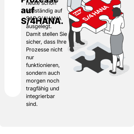
heute schon
auf
vollständig auf
SAP S/4HANA
S/4HANA.
ausgelegt.
Damit stellen Sie
sicher, dass Ihre
Prozesse nicht
nur
funktionieren,
sondern auch
morgen noch
tragfähig und
integrierbar
sind.