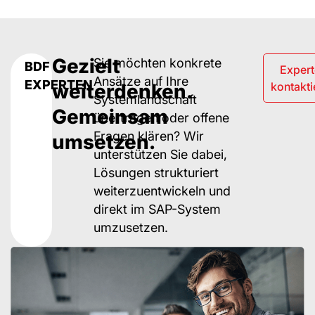
Gezielt
Sie möchten konkrete
BDF
Exper
Ansätze auf Ihre
EXPERTEN
weiterdenken.
kontakti
Systemlandschaft
Gemeinsam
übertragen oder offene
Fragen klären? Wir
umsetzen.
unterstützen Sie dabei,
Lösungen strukturiert
weiterzuentwickeln und
direkt im SAP-System
umzusetzen.