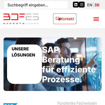
EN
DE
Kontakt
SAP
UNSERE
LÖSUNGEN
Beratung
für effiziente
Prozesse.
Fundiertes Fachwissen