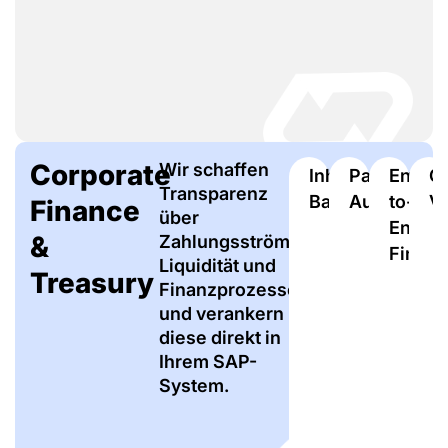
Corporate
Wir schaffen
Inhouse
Payment
End-
C
Transparenz
Banking
Automatio
to-
Vi
Finance
über
End
&
Zahlungsströme,
Financ
Liquidität und
Treasury
Finanzprozesse
und verankern
diese direkt in
Ihrem SAP-
System.