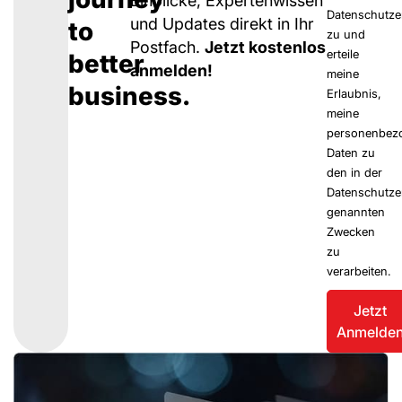
Einblicke, Expertenwissen
Datenschutze
und Updates direkt in Ihr
to
zu und
Postfach.
Jetzt kostenlos
better
erteile
anmelden!
meine
business.
Erlaubnis,
meine
personenbez
Daten zu
den in der
Datenschutze
genannten
Zwecken
zu
verarbeiten.
Jetzt
Anmelde