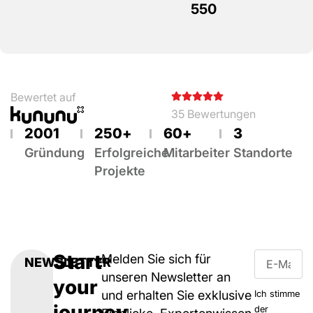
550
Bewertet auf
35 Bewertungen
2001
250
+
60
+
3
Gründung
Erfolgreiche
Mitarbeiter
Standorte
Projekte
Start
Melden Sie sich für
NEWSLETTER
unseren Newsletter an
your
und erhalten Sie exklusive
Ich stimme
journey
der