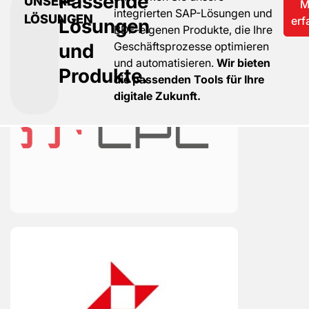
Passende
UNSERE
M
integrierten SAP-Lösungen und
LÖSUNGEN
Lösungen
erf
BDF-eigenen Produkte, die Ihre
und
Geschäftsprozesse optimieren
und automatisieren.
Wir bieten
Produkte.
die passenden Tools für Ihre
digitale Zukunft.