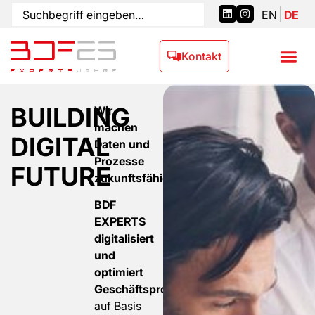
EN
DE
Kontakt
BUILDING
Wir
machen
DIGITAL
Daten und
Prozesse
FUTURE
zukunftsfähig.
BDF
EXPERTS
digitalisiert
und
optimiert
Geschäftsprozesse
auf Basis