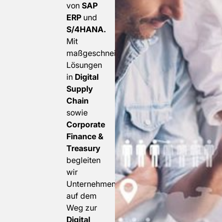
von
SAP
ERP
und
S/4HANA.
Mit
maßgeschneiderten
Lösungen
in
Digital
Supply
Chain
sowie
Corporate
Finance &
Treasury
begleiten
wir
Unternehmen
auf dem
Weg zur
Digital