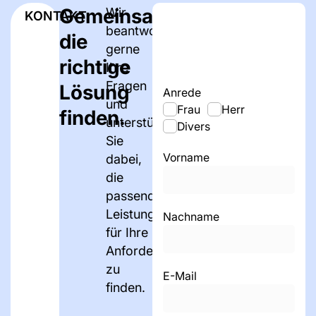
Gemeinsam
Wir
KONTAKT
beantworten
die
gerne
richtige
Ihre
Fragen
Lösung
Anrede
und
Frau
Herr
finden.
unterstützen
Divers
Sie
Vorname
dabei,
die
passenden
Leistungen
Nachname
für Ihre
Anforderungen
zu
E-Mail
finden.