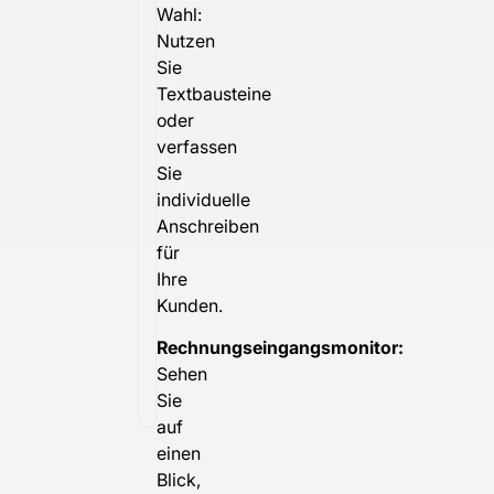
Wahl:
-
Nutzen
der
Sie
von
Textbausteine
BDF
oder
entwickelte
verfassen
Sie
und
individuelle
vollständig
Anschreiben
in
für
SAP
Ihre
integrierte
Kunden.
Rechnungsprozess
Rechnungseingangsmonitor:
macht's
Sehen
möglich.
Sie
auf
einen
Blick,