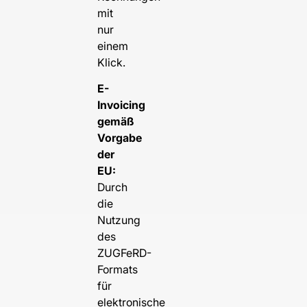
mit
nur
einem
Klick.
E-
Invoicing
gemäß
Vorgabe
der
EU:
Durch
die
Nutzung
des
ZUGFeRD-
Formats
für
elektronische