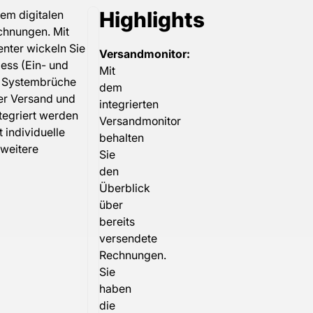
Highlights
dem digitalen
Michael Völkl
hnungen. Mit





nter wickeln Sie
Versandmonitor:
Leiter
ss (Ein- und
Mit
Finance/Treasury
b. Systembrüche
dem
Behalten
der Versand und
integrierten
Sie
tegriert werden
Versandmonitor
den
 individuelle
behalten
 weitere
Überblick
Sie
über
den
Überblick
versendete
über
Rechnungen
bereits
und
versendete
schonen
Rechnungen.
Sie
Sie
Ihre
haben
die
Ressourcen