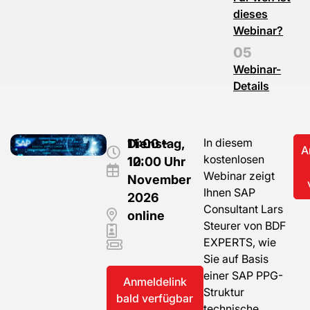
dieses
Webinar?
Webinar-
Details
Dienstag,
11:00 –
In diesem
A
kostenlosen
10.
12:00 Uhr
Webinar zeigt
November
Ihnen SAP
2026
Consultant Lars
online
Steurer von BDF
EXPERTS, wie
Sie auf Basis
einer SAP PPG-
Anmeldelink
Struktur
bald verfügbar
technische