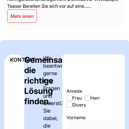
Teaser Bereiten Sie sich vor auf eine......
Mehr lesen
Gemeinsam
Wir
KONTAKT
beantworten
die
gerne
richtige
Ihre
Fragen
Lösung
Anrede
und
Frau
Herr
finden.
unterstützen
Divers
Sie
Vorname
dabei,
die