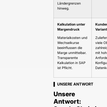
Ländergrenzen
hinweg.
Kalkulation unter
Kunden
Margendruck
Varian
Materialkosten und
Zuliefer
Wechselkurse
viele O
beeinflussen die
zahlrei
Marge unmittelbar.
mit ho
Transparente
Anford
Kalkulation in SAP
Konfigu
ist Pflicht.
Datenk
▌ UNSERE ANTWORT
Unsere
Antwort: