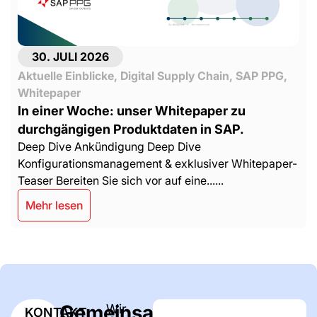
30. JULI 2026
Aktuelle Einblicke
,
Digital Supply Chain
,
SAP PPG
,
Whitepaper
In einer Woche: unser Whitepaper zu
durchgängigen Produktdaten in SAP.
Deep Dive Ankündigung Deep Dive
Konfigurationsmanagement & exklusiver Whitepaper-
Teaser Bereiten Sie sich vor auf eine......
Mehr lesen
Gemeinsam
Wir
KONTAKT