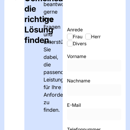
beantworten
die
gerne
richtige
Ihre
Fragen
Lösung
Anrede
und
Frau
Herr
finden.
unterstützen
Divers
Sie
Vorname
dabei,
die
passenden
Leistungen
Nachname
für Ihre
Anforderungen
zu
E-Mail
finden.
Telefonnummer