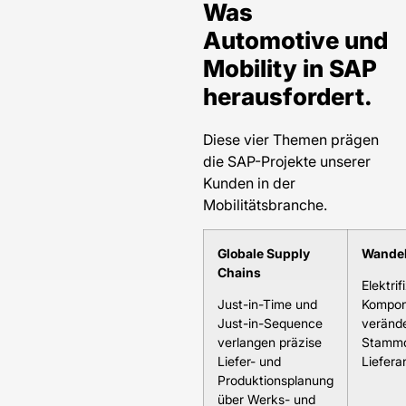
Was
Automotive und
Mobility in SAP
herausfordert.
Diese vier Themen prägen
die SAP-Projekte unserer
Kunden in der
Mobilitätsbranche.
Globale Supply
Wandel
Chains
Elektri
Just-in-Time und
Kompon
Just-in-Sequence
verände
verlangen präzise
Stammd
Liefer- und
Liefera
Produktionsplanung
über Werks- und