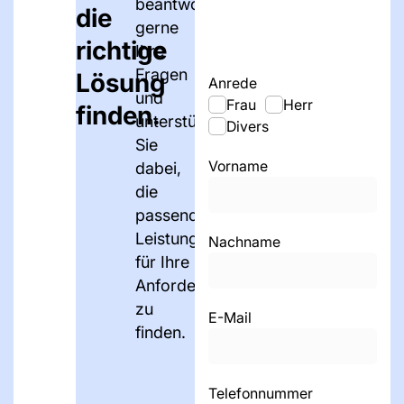
beantworten
die
gerne
richtige
Ihre
Fragen
Lösung
Anrede
und
Frau
Herr
finden.
unterstützen
Divers
Sie
Vorname
dabei,
die
passenden
Leistungen
Nachname
für Ihre
Anforderungen
zu
E-Mail
finden.
Telefonnummer