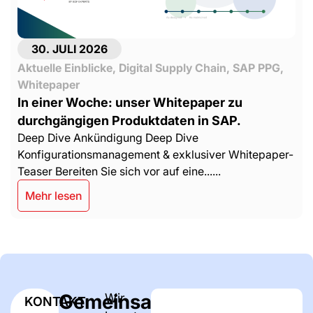
30. JULI 2026
Aktuelle Einblicke
,
Digital Supply Chain
,
SAP PPG
,
Whitepaper
In einer Woche: unser Whitepaper zu
durchgängigen Produktdaten in SAP.
Deep Dive Ankündigung Deep Dive
Konfigurationsmanagement & exklusiver Whitepaper-
Teaser Bereiten Sie sich vor auf eine......
Mehr lesen
Gemeinsam
Wir
KONTAKT